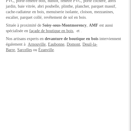
PVC, porte-fenêtre bois, hublot, fenêtre PVC, porte cochère, abris
jardin, baie vitrée, abri poubelle, plinthe, plancher, parquet massif,
cache-radiateur en bois, menuiserie isolante, cloison, mezzanines,
escalier, parquet collé, revêtement de sol en bois.
Située à proximité de
Soisy-sous-Montmorency
,
AMF
est aussi
spécialisée en
façade de boutique en bois
, et .
Nos artisans experts en
devanture de boutique en bois
interviennent
également à
Arnouville
,
Eaubonne
,
Domont
,
Deuil-la-
Barre
,
Sarcelles
ou
Ézanville
.