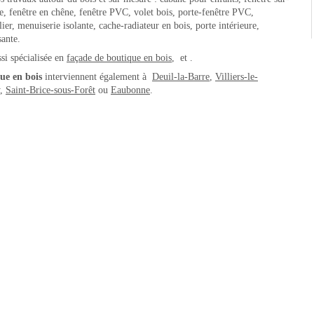
ure, fenêtre en chêne, fenêtre PVC, volet bois, porte-fenêtre PVC,
ier, menuiserie isolante, cache-radiateur en bois, porte intérieure,
sante.
ssi spécialisée en
façade de boutique en bois
, et .
ue en bois
interviennent également à
Deuil-la-Barre
,
Villiers-le-
,
Saint-Brice-sous-Forêt
ou
Eaubonne
.