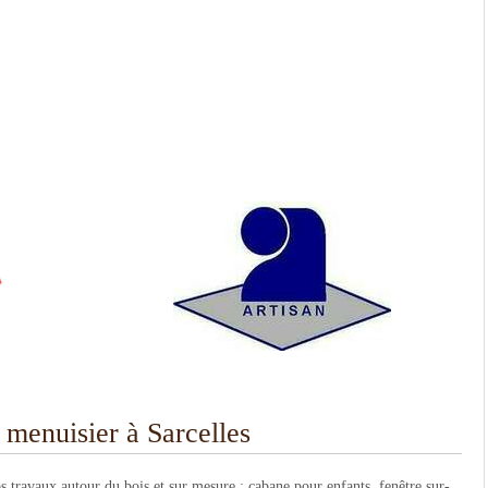
menuisier à Sarcelles
os travaux autour du bois et sur mesure : cabane pour enfants, fenêtre sur-