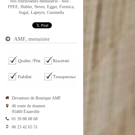
Nos fournisseurs menuiserie - bois : ​
FPEE, Hubler, Neves, Egger, Formica,
Sogal, Lapeyre, Cuisinella
AMF, menuisier
Devanture de Boutique AMF
46 route de doumot
95460
Ézanville
01 39 88 08 68
06 23 42 65 51